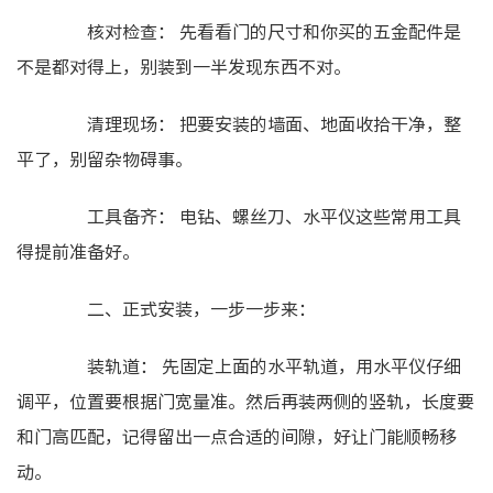
核对检查： 先看看门的尺寸和你买的五金配件是
不是都对得上，别装到一半发现东西不对。
清理现场： 把要安装的墙面、地面收拾干净，整
平了，别留杂物碍事。
工具备齐： 电钻、螺丝刀、水平仪这些常用工具
得提前准备好。
二、正式安装，一步一步来：
装轨道： 先固定上面的水平轨道，用水平仪仔细
调平，位置要根据门宽量准。然后再装两侧的竖轨，长度要
和门高匹配，记得留出一点合适的间隙，好让门能顺畅移
动。