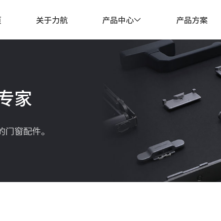
页
关于力航
产品中心
产品方案

专家
的门窗配件。