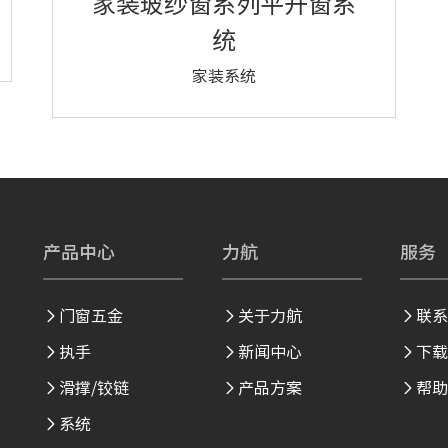
家装玻纱窗系列平开窗系
统
家装系统
产品中心
力航
服务
门窗五金
关于力航
联



执手
新闻中心
下



滑撑/铰链
产品方案
帮



系统
